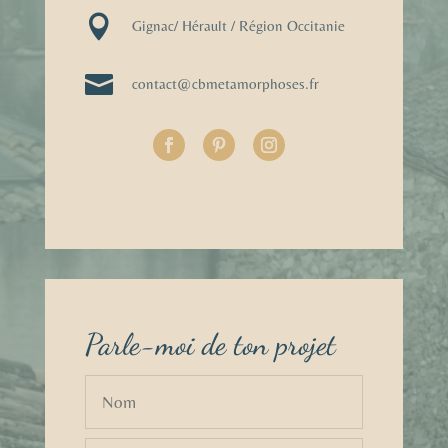

Gignac/ Hérault / Région Occitanie

contact@cbmetamorphoses.fr
Parle-moi de ton projet