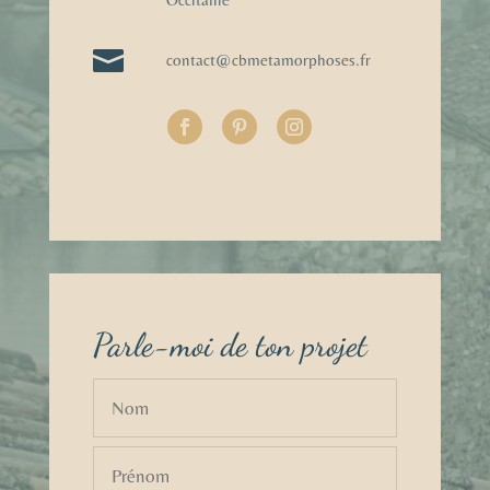

contact@cbmetamorphoses.fr
Parle-moi de ton projet