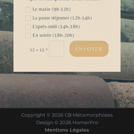
Le matin (9h-12h)
La pause déjeuner (12h-14h)
L'après-midi (14h-18h)
En soirée (18h-20h)
ENVOYER
=
12 + 13
Copyright © 2026 CB Métamorphoses
Design © 2026 HomerPro
Mentions Légales